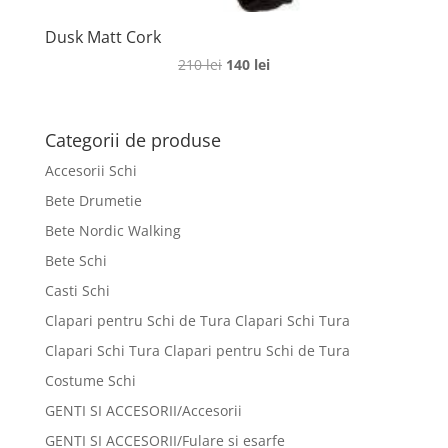
Dusk Matt Cork
Prețul
Prețul
210
lei
140
lei
inițial
curent
a
este:
fost:
140 lei.
Categorii de produse
210 lei.
Accesorii Schi
Bete Drumetie
Bete Nordic Walking
Bete Schi
Casti Schi
Clapari pentru Schi de Tura Clapari Schi Tura
Clapari Schi Tura Clapari pentru Schi de Tura
Costume Schi
GENTI SI ACCESORII/Accesorii
GENTI SI ACCESORII/Fulare si esarfe