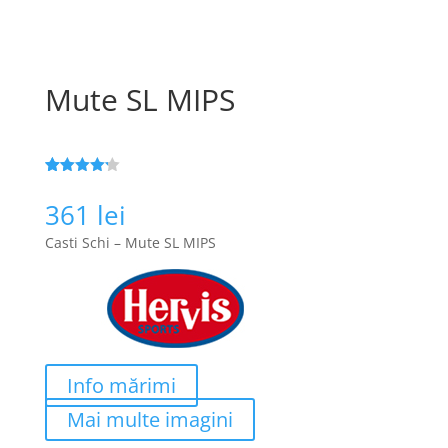
Mute SL MIPS
Evaluat la
108
4.2
din 5
361
lei
pe baza a
evaluări
Casti Schi – Mute SL MIPS
de la
clienți
Info mărimi
Mai multe imagini