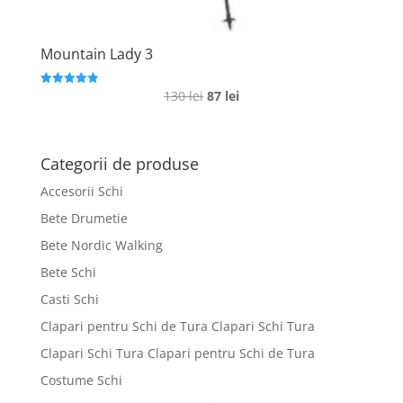
Mountain Lady 3
Prețul
Prețul
130
lei
87
lei
Evaluat la
4.9
inițial
curent
din 5
a
este:
fost:
87 lei.
Categorii de produse
130 lei.
Accesorii Schi
Bete Drumetie
Bete Nordic Walking
Bete Schi
Casti Schi
Clapari pentru Schi de Tura Clapari Schi Tura
Clapari Schi Tura Clapari pentru Schi de Tura
Costume Schi