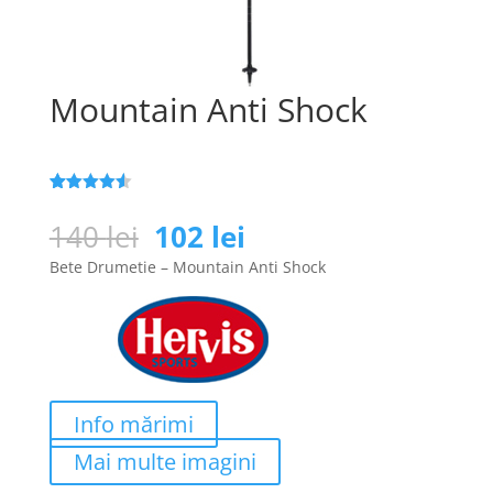
Mountain Anti Shock
Evaluat la
171
4.5
din 5
Prețul
Prețul
140
lei
102
lei
pe baza a
inițial
curent
de evaluări
Bete Drumetie – Mountain Anti Shock
de la
a
este:
clienți
fost:
102 lei.
140 lei.
Info mărimi
Mai multe imagini