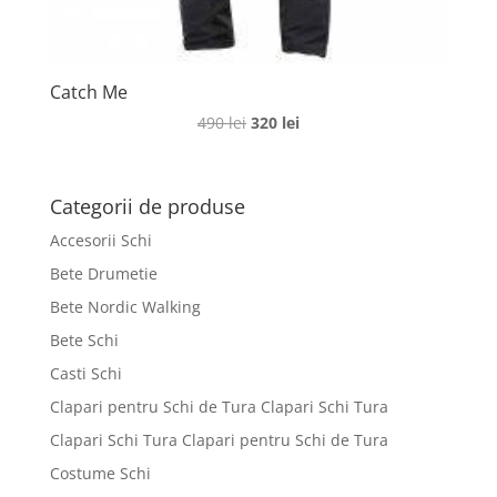
Catch Me
Prețul
Prețul
490
lei
320
lei
inițial
curent
a
este:
fost:
320 lei.
Categorii de produse
490 lei.
Accesorii Schi
Bete Drumetie
Bete Nordic Walking
Bete Schi
Casti Schi
Clapari pentru Schi de Tura Clapari Schi Tura
Clapari Schi Tura Clapari pentru Schi de Tura
Costume Schi