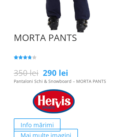
MORTA PANTS
Evaluat
25
la
3.8
Prețul
Prețul
350
lei
290
lei
din 5 pe
inițial
curent
baza a
Pantaloni Schi & Snowboard – MORTA PANTS
de
a
este:
evaluări
de la
fost:
290 lei.
clienți
350 lei.
Info mărimi
Mai multe imagini