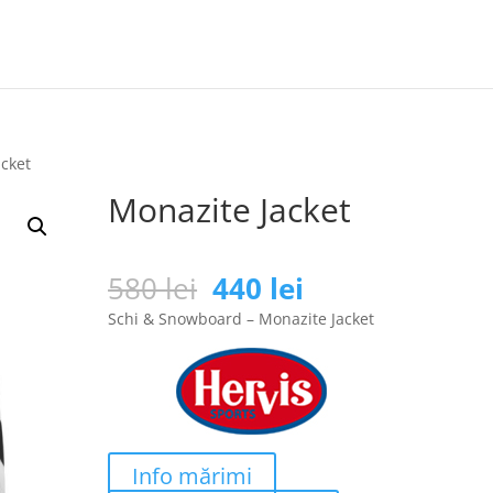
acket
Monazite Jacket
Prețul
Prețul
580
lei
440
lei
inițial
curent
Schi & Snowboard – Monazite Jacket
a
este:
fost:
440 lei.
580 lei.
Info mărimi