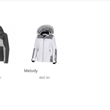
Melody
i
460
lei