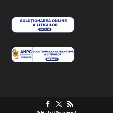
Schi
/
Ski
/
Snowboard