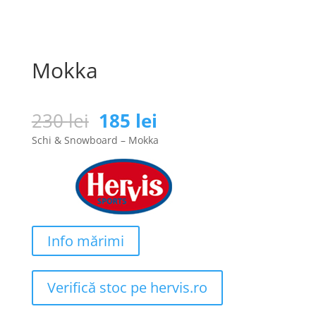
Mokka
Prețul
Prețul
230
lei
185
lei
inițial
curent
Schi & Snowboard – Mokka
a
este:
fost:
185 lei.
230 lei.
Info mărimi
Verifică stoc pe hervis.ro