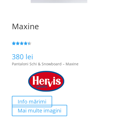
Maxine
Evaluat la
108
4.4
din 5
380
lei
pe baza a
evaluări de
Pantaloni Schi & Snowboard – Maxine
la clienți
Info mărimi
Mai multe imagini