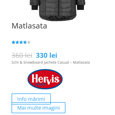
Matlasata
Evaluat
25
la
3.9
Prețul
Prețul
360
lei
330
lei
din 5 pe
inițial
curent
baza a
de
Schi & Snowboard Jachete Casual – Matlasata
evaluări
a
este:
de la
clienți
fost:
330 lei.
360 lei.
Info mărimi
Mai multe imagini