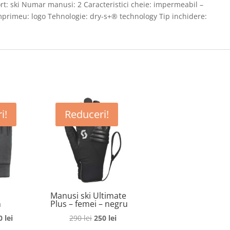
rt: ski Numar manusi: 2 Caracteristici cheie: impermeabil –
 Imprimeu: logo Tehnologie: dry-s+® technology Tip inchidere:
i!
Reduceri!
Manusi ski Ultimate
h
Plus – femei – negru
rețul
Prețul
Prețul
Prețul
0
lei
290
lei
250
lei
ițial
curent
inițial
curent