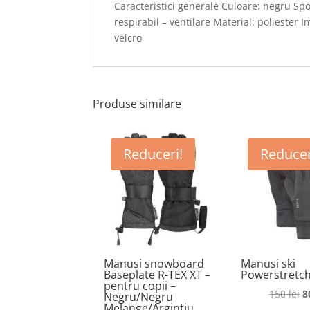
Caracteristici generale Culoare: negru Spo
respirabil – ventilare Material: poliester
velcro
Produse similare
Reduceri!
Reducer
Manusi snowboard
Manusi ski
Baseplate R-TEX XT –
Powerstretc
pentru copii –
P
150
lei
8
Negru/Negru
Melange/Argintiu
in