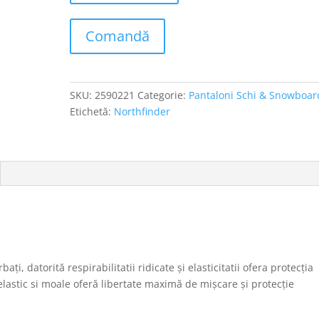
Comandă
SKU:
2590221
Categorie:
Pantaloni Schi & Snowboar
Etichetă:
Northfinder
ați, datorită respirabilitatii ridicate și elasticitatii ofera protecția
 elastic si moale oferă libertate maximă de mișcare și protecție