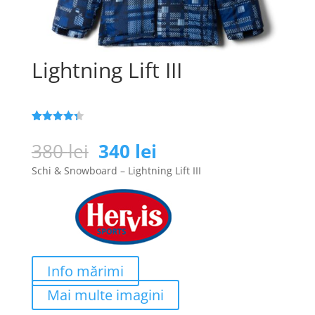
Lightning Lift III
Evaluat la
25
4.3
din 5
Prețul
Prețul
380
lei
340
lei
pe baza a
inițial
curent
de evaluări
Schi & Snowboard – Lightning Lift III
de la
a
este:
clienți
fost:
340 lei.
380 lei.
Info mărimi
Mai multe imagini