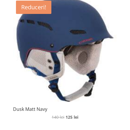
Reduceri!
Dusk Matt Navy
Prețul
Prețul
140
lei
125
lei
inițial
curent