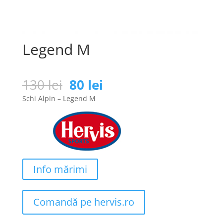
Legend M
Prețul
Prețul
130
lei
80
lei
inițial
curent
Schi Alpin – Legend M
a
este:
fost:
80 lei.
130 lei.
Info mărimi
Comandă pe hervis.ro