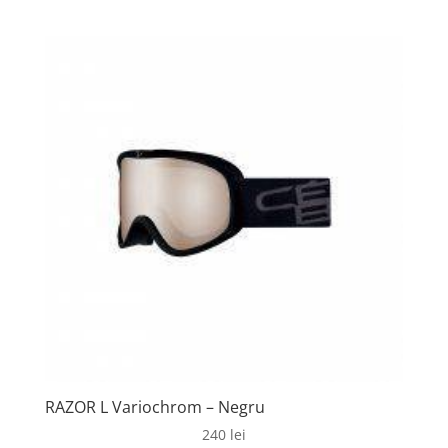
a
este:
fost:
215 lei.
260 lei.
RAZOR L Variochrom – Negru
240
lei