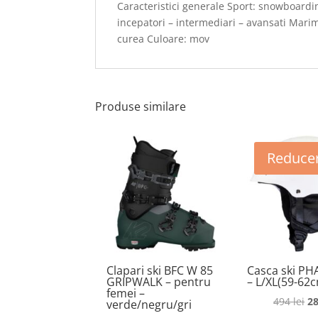
Caracteristici generale Sport: snowboardin
incepatori – intermediari – avansati Marim
curea Culoare: mov
Produse similare
Reducer
Clapari ski BFC W 85
Casca ski PH
GRIPWALK – pentru
– L/XL(59-62c
femei –
Pr
494
lei
2
verde/negru/gri
in