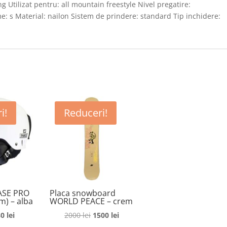
g Utilizat pentru: all mountain freestyle Nivel pregatire:
e: s Material: nailon Sistem de prindere: standard Tip inchidere:
i!
Reduceri!
ASE PRO
Placa snowboard
m) – alba
WORLD PEACE – crem
ețul
Prețul
Prețul
Prețul
80
lei
2000
lei
1500
lei
ițial
curent
inițial
curent