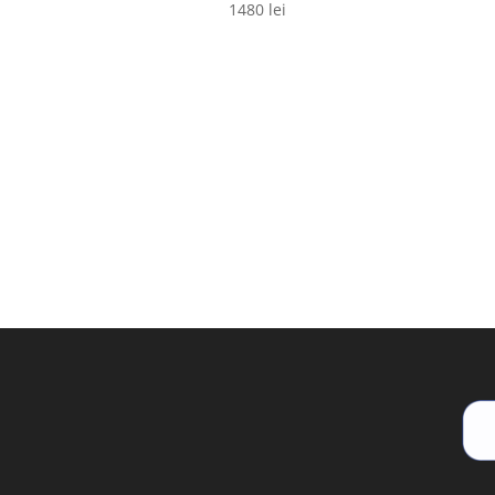
1480
lei
a
fo
49