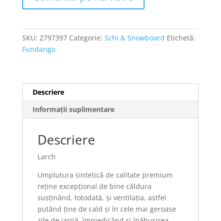
SKU:
2797397
Categorie:
Schi & Snowboard
Etichetă:
Fundango
Descriere
Informații suplimentare
Descriere
Larch
Umplutura sintetică de calitate premium
reține excepțional de bine căldura
susținând, totodată, și ventilația, astfel
putând ține de cald și în cele mai geroase
zile de iarnă, împiedicând și înăbușirea