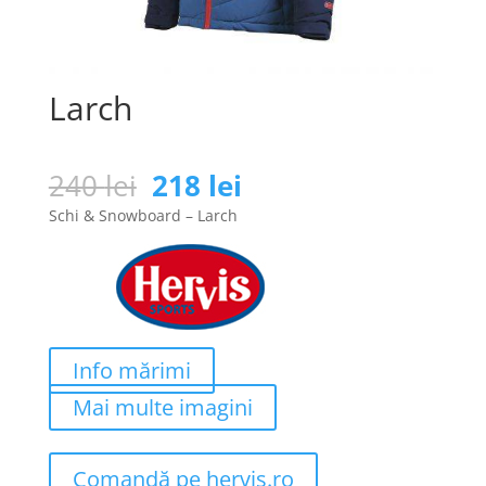
Larch
Prețul
Prețul
240
lei
218
lei
inițial
curent
Schi & Snowboard – Larch
a
este:
fost:
218 lei.
240 lei.
Info mărimi
Mai multe imagini
Comandă pe hervis.ro