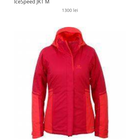
IceSpeed JKT M
1300
lei