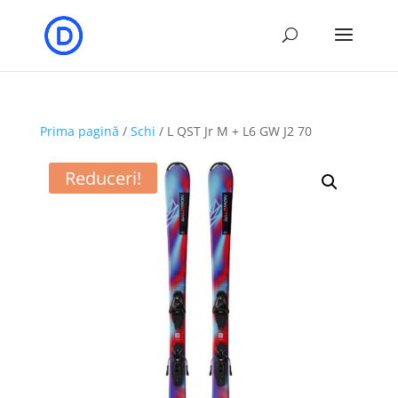
Prima pagină
/
Schi
/ L QST Jr M + L6 GW J2 70
Reduceri!