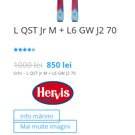
L QST Jr M + L6 GW J2 70
Evaluat la
25
4.4
din 5
Prețul
Prețul
1000
lei
850
lei
pe baza a
inițial
curent
de evaluări
Schi – L QST Jr M + L6 GW J2 70
de la
a
este:
clienți
fost:
850 lei.
1000 lei.
Info mărimi
Mai multe imagini