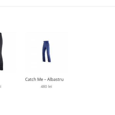
Catch Me – Albastru
i
480
lei