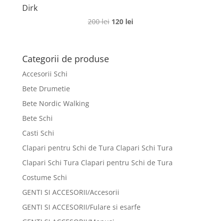
Dirk
Prețul
Prețul
200
lei
120
lei
inițial
curent
a
este:
fost:
120 lei.
Categorii de produse
200 lei.
Accesorii Schi
Bete Drumetie
Bete Nordic Walking
Bete Schi
Casti Schi
Clapari pentru Schi de Tura Clapari Schi Tura
Clapari Schi Tura Clapari pentru Schi de Tura
Costume Schi
GENTI SI ACCESORII/Accesorii
GENTI SI ACCESORII/Fulare si esarfe