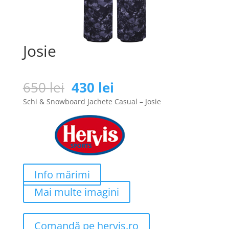
Josie
Prețul
Prețul
650
lei
430
lei
inițial
curent
Schi & Snowboard Jachete Casual – Josie
a
este:
fost:
430 lei.
650 lei.
Info mărimi
Mai multe imagini
Comandă pe hervis.ro