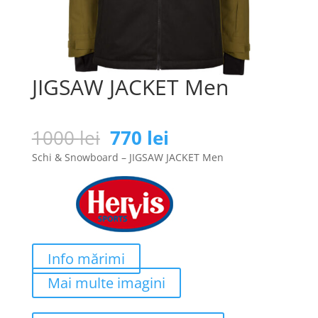
JIGSAW JACKET Men
Prețul
Prețul
1000
lei
770
lei
inițial
curent
Schi & Snowboard – JIGSAW JACKET Men
a
este:
fost:
770 lei.
1000 lei.
Info mărimi
Mai multe imagini