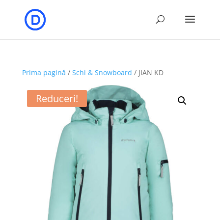
Prima pagină
/
Schi & Snowboard
/ JIAN KD
Reduceri!