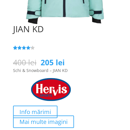
JIAN KD
Evaluat la
152
4.1
din 5
Prețul
Prețul
400
lei
205
lei
pe baza a
inițial
curent
de
Schi & Snowboard – JIAN KD
evaluări
a
este:
de la
clienți
fost:
205 lei.
400 lei.
Info mărimi
Mai multe imagini