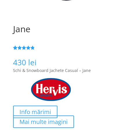
Jane
Evaluat la
56
4.8
din 5
430
lei
pe baza a
de evaluări
Schi & Snowboard Jachete Casual – Jane
de la clienți
Info mărimi
Mai multe imagini