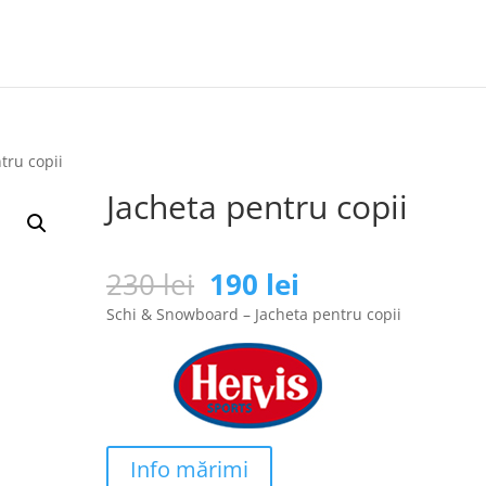
tru copii
Jacheta pentru copii
Prețul
Prețul
230
lei
190
lei
inițial
curent
Schi & Snowboard – Jacheta pentru copii
a
este:
fost:
190 lei.
230 lei.
Info mărimi