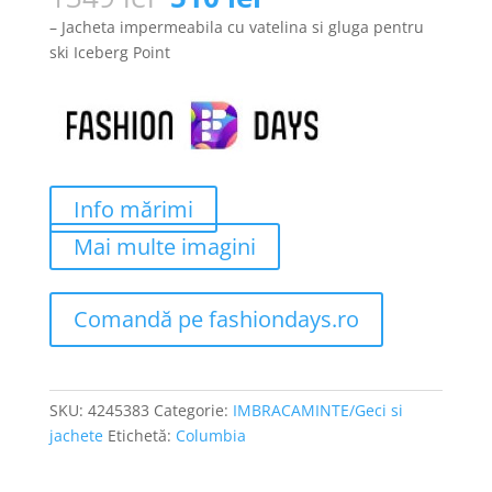
inițial
curent
– Jacheta impermeabila cu vatelina si gluga pentru
a
este:
ski Iceberg Point
fost:
510 lei.
1349 lei.
Info mărimi
Mai multe imagini
Comandă pe fashiondays.ro
SKU:
4245383
Categorie:
IMBRACAMINTE/Geci si
jachete
Etichetă:
Columbia