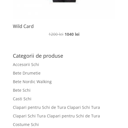
Wild Card
Prețul
Prețul
1200
lei
1040
lei
inițial
curent
a
este:
fost:
1040 lei.
Categorii de produse
1200 lei.
Accesorii Schi
Bete Drumetie
Bete Nordic Walking
Bete Schi
Casti Schi
Clapari pentru Schi de Tura Clapari Schi Tura
Clapari Schi Tura Clapari pentru Schi de Tura
Costume Schi