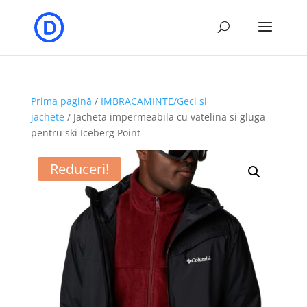
Prima pagină
/
IMBRACAMINTE/Geci si
jachete
/ Jacheta impermeabila cu vatelina si gluga
pentru ski Iceberg Point
Reduceri!