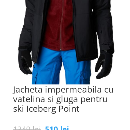
Jacheta impermeabila cu
vatelina si gluga pentru
ski Iceberg Point
Prețul
Prețul
1349
lei
510
lei