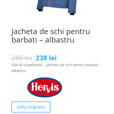
Jacheta de schi pentru
barbati – albastru
Prețul
Prețul
280
lei
238
lei
inițial
curent
Schi & Snowboard – Jacheta de schi pentru barbati –
a
este:
albastru
fost:
238 lei.
280 lei.
Info mărimi