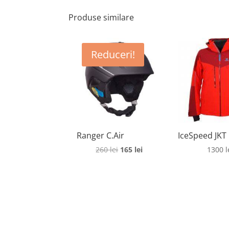
Produse similare
Reduceri!
Ranger C.Air
IceSpeed JKT
Prețul
Prețul
260
lei
165
lei
1300
l
inițial
curent
a
este:
fost:
165 lei.
260 lei.