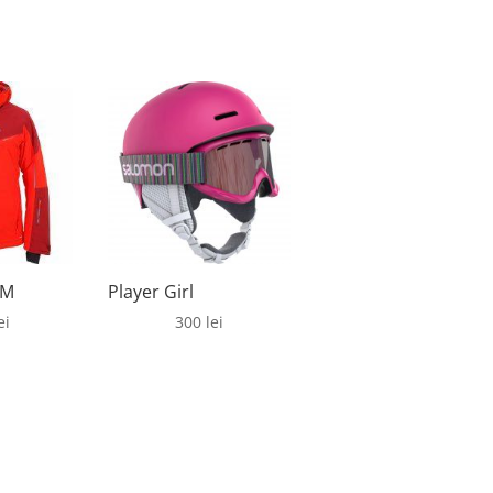
 M
Player Girl
ei
300
lei