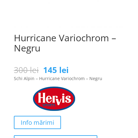
Hurricane Variochrom –
Negru
Prețul
Prețul
300
lei
145
lei
inițial
curent
Schi Alpin – Hurricane Variochrom – Negru
a
este:
fost:
145 lei.
300 lei.
Info mărimi