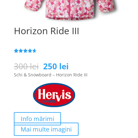
Horizon Ride III
Evaluat la
25
4.6
din 5
Prețul
Prețul
300
lei
250
lei
pe baza a
inițial
curent
de evaluări
Schi & Snowboard – Horizon Ride III
de la
a
este:
clienți
fost:
250 lei.
300 lei.
Info mărimi
Mai multe imagini