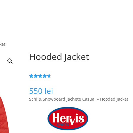
ket
Hooded Jacket
Evaluat la
25
4.6
din 5
550
lei
pe baza a
de evaluări
Schi & Snowboard Jachete Casual – Hooded Jacket
de la
clienți