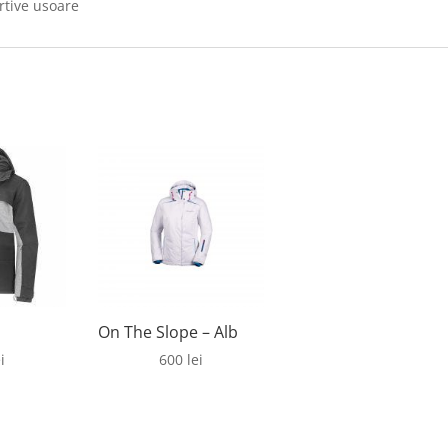
ortive usoare
On The Slope – Alb
i
600
lei