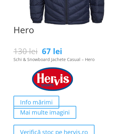
Hero
Prețul
Prețul
130
lei
67
lei
inițial
curent
Schi & Snowboard Jachete Casual – Hero
a
este:
fost:
67 lei.
130 lei.
Info mărimi
Mai multe imagini
Verifică stoc pe hervis.ro