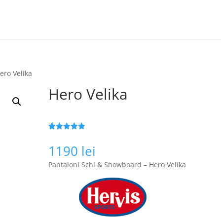
ero Velika
Hero Velika
Evaluat la
59
4.9
din 5
1190
lei
pe baza a
de evaluări
Pantaloni Schi & Snowboard – Hero Velika
de la clienți