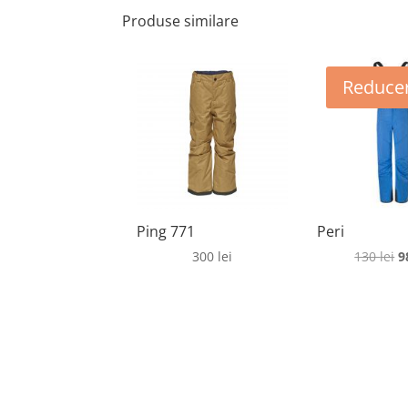
Produse similare
Reducer
Ping 771
Peri
P
300
lei
130
lei
9
in
a
fo
1