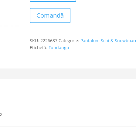
Comandă
SKU:
2226687
Categorie:
Pantaloni Schi & Snowboar
Etichetă:
Fundango
o