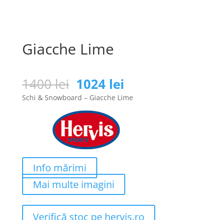
Giacche Lime
Prețul
Prețul
1400
lei
1024
lei
inițial
curent
Schi & Snowboard – Giacche Lime
a
este:
fost:
1024 lei.
1400 lei.
Info mărimi
Mai multe imagini
Verifică stoc pe hervis.ro