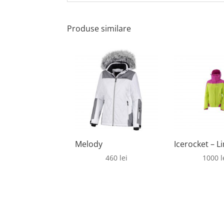
Produse similare
Melody
Icerocket – L
460
lei
1000
l