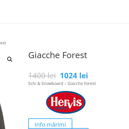
rest
Giacche Forest
Prețul
Prețul
1400
lei
1024
lei
inițial
curent
Schi & Snowboard – Giacche Forest
a
este:
fost:
1024 lei.
1400 lei.
Info mărimi