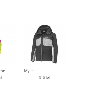
ime
Myles
ei
310
lei