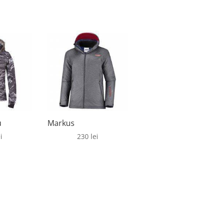
u
Markus
i
230
lei