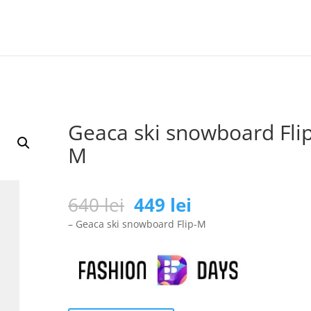
Geaca ski snowboard Flip
M
Prețul
Prețul
640
lei
449
lei
inițial
curent
– Geaca ski snowboard Flip-M
a
este:
fost:
449 lei.
640 lei.