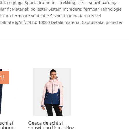
Stil: cu gluga Sport: drumetie – trekking – ski – snowboarding –
lar fit Material: poliester Sistem inchidere: fermoar Tehnologie
ii: fara fermoare ventilatie Sezon: toamna-iarna Nivel
litate (g/m²/24 h): 10000 Detalii material Captuseala: poliester
i!
schi si
Geaca de schi si
Gabone
snowboard Flip – Roz