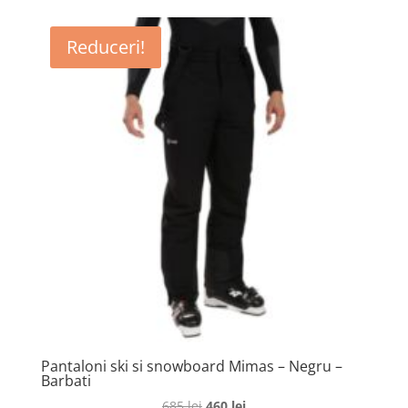
Reduceri!
Pantaloni ski si snowboard Mimas – Negru –
Barbati
Prețul
Prețul
685
lei
460
lei