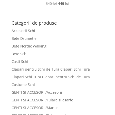
Prețul
Prețul
640
lei
449
lei
inițial
curent
a
este:
fost:
449 lei.
Categorii de produse
640 lei.
Accesorii Schi
Bete Drumetie
Bete Nordic Walking
Bete Schi
Casti Schi
Clapari pentru Schi de Tura Clapari Schi Tura
Clapari Schi Tura Clapari pentru Schi de Tura
Costume Schi
GENTI SI ACCESORII/Accesorii
GENTI SI ACCESORII/Fulare si esarfe
GENTI SI ACCESORII/Manusi