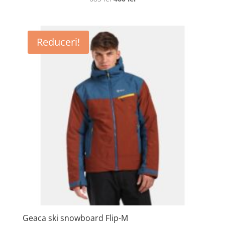
inițial
curent
a
este:
fost:
460 lei.
Reduceri!
685 lei.
Geaca ski snowboard Flip-M