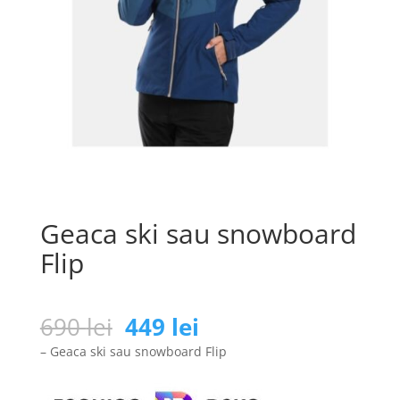
Geaca ski sau snowboard
Flip
Prețul
Prețul
690
lei
449
lei
inițial
curent
– Geaca ski sau snowboard Flip
a
este:
fost:
449 lei.