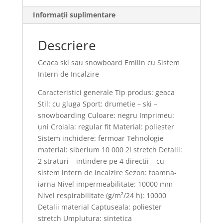
de
Informații suplimentare
Incalzire
Descriere
Geaca ski sau snowboard Emilin cu Sistem
Intern de Incalzire
Caracteristici generale Tip produs: geaca
Stil: cu gluga Sport: drumetie – ski –
snowboarding Culoare: negru Imprimeu:
uni Croiala: regular fit Material: poliester
Sistem inchidere: fermoar Tehnologie
material: siberium 10 000 2l stretch Detalii:
2 straturi – intindere pe 4 directii – cu
sistem intern de incalzire Sezon: toamna-
iarna Nivel impermeabilitate: 10000 mm
Nivel respirabilitate (g/m²/24 h): 10000
Detalii material Captuseala: poliester
stretch Umplutura: sintetica