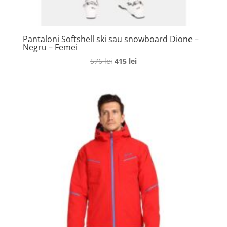
Pantaloni Softshell ski sau snowboard Dione –
Negru – Femei
Prețul
Prețul
576
lei
415
lei
inițial
curent
a
este:
fost:
415 lei.
576 lei.