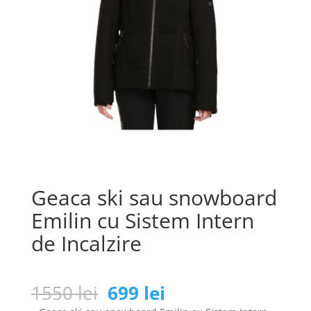
Geaca ski sau snowboard
Emilin cu Sistem Intern
de Incalzire
Prețul
Prețul
1550
lei
699
lei
inițial
curent