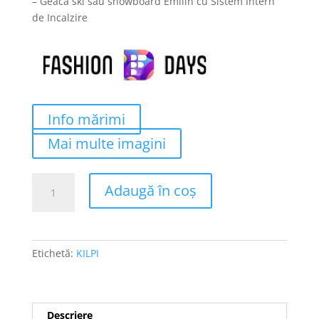
– Geaca ski sau snowboard Emilin cu Sistem Intern
a
este:
de Incalzire
fost:
699 lei.
1550 lei.
Info mărimi
Mai multe imagini
Cantitate
Adaugă în coș
Geaca
ski
sau
snowboard
Etichetă:
KILPI
Emilin
cu
Sistem
Intern
Descriere