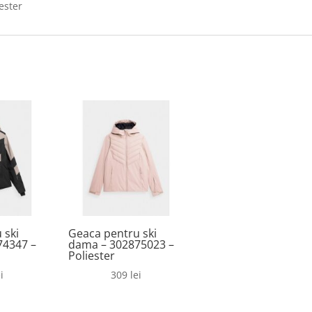
iester
 ski
Geaca pentru ski
74347 –
dama – 302875023 –
Poliester
i
309
lei