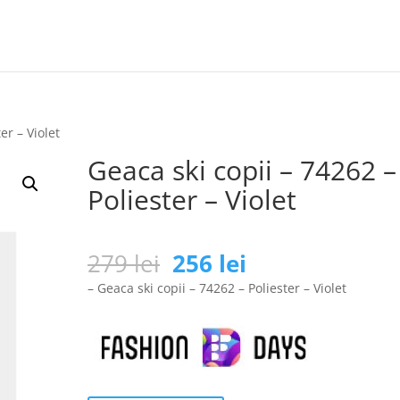
er – Violet
Geaca ski copii – 74262 –
Poliester – Violet
Prețul
Prețul
279
lei
256
lei
inițial
curent
– Geaca ski copii – 74262 – Poliester – Violet
a
este:
fost:
256 lei.
279 lei.