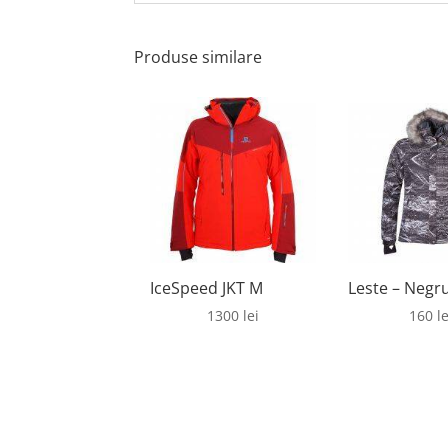
Produse similare
IceSpeed JKT M
Leste – Negr
1300
lei
160
le