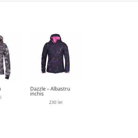
u
Dazzle – Albastru
inchis
i
230
lei