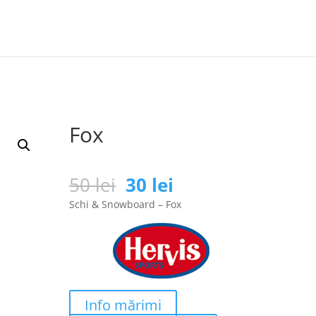
Fox
Prețul
Prețul
50
lei
30
lei
inițial
curent
Schi & Snowboard – Fox
a
este:
fost:
30 lei.
50 lei.
Info mărimi