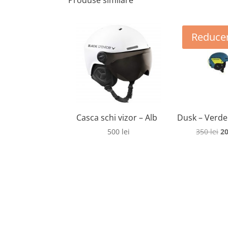
Produse similare
Reducer
Casca schi vizor – Alb
Dusk – Verde
Pr
500
lei
350
lei
2
in
a
fo
35