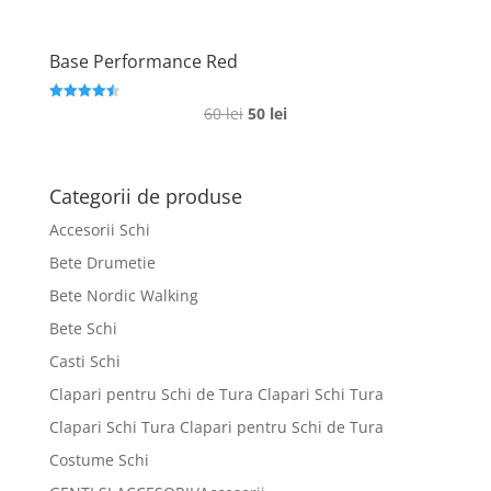
Base Performance Red
Prețul
Prețul
60
lei
50
lei
Evaluat la
4.5
inițial
curent
din 5
a
este:
fost:
50 lei.
Categorii de produse
60 lei.
Accesorii Schi
Bete Drumetie
Bete Nordic Walking
Bete Schi
Casti Schi
Clapari pentru Schi de Tura Clapari Schi Tura
Clapari Schi Tura Clapari pentru Schi de Tura
Costume Schi