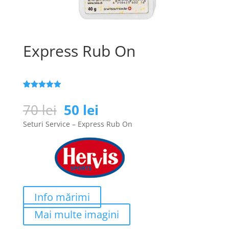
Express Rub On
Evaluat la
25
4.9
din 5
Prețul
Prețul
70
lei
50
lei
pe baza a
inițial
curent
de evaluări
Seturi Service – Express Rub On
de la clienți
a
este:
fost:
50 lei.
70 lei.
Info mărimi
Mai multe imagini