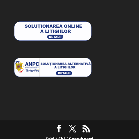
Schi
/
Ski
/
Snowboard