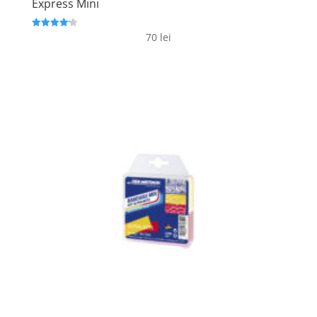
Express Mini
70
lei
Evaluat la
4.2
din 5