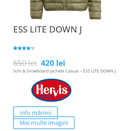
ESS LITE DOWN J
Evaluat la
122
4.2
din 5
Prețul
Prețul
650
lei
420
lei
pe baza a
inițial
curent
de
Schi & Snowboard Jachete Casual – ESS LITE DOWN J
evaluări
a
este:
de la
clienți
fost:
420 lei.
650 lei.
Info mărimi
Mai multe imagini