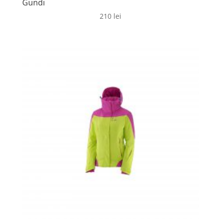
Gundi
210
lei