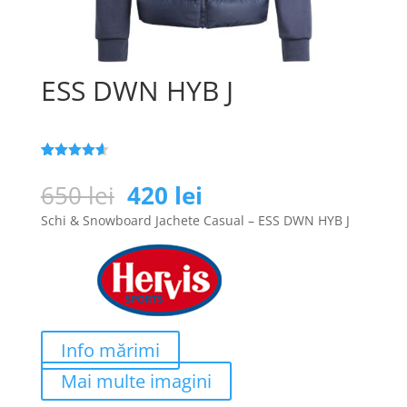
ESS DWN HYB J
Evaluat la
25
4.6
din 5
Prețul
Prețul
650
lei
420
lei
pe baza a
inițial
curent
de evaluări
Schi & Snowboard Jachete Casual – ESS DWN HYB J
de la
a
este:
clienți
fost:
420 lei.
650 lei.
Info mărimi
Mai multe imagini