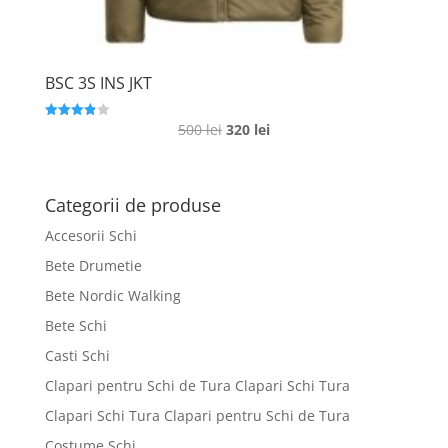
BSC 3S INS JKT
Prețul
Prețul
500
lei
320
lei
Evaluat la
3.9
inițial
curent
din 5
a
este:
fost:
320 lei.
Categorii de produse
500 lei.
Accesorii Schi
Bete Drumetie
Bete Nordic Walking
Bete Schi
Casti Schi
Clapari pentru Schi de Tura Clapari Schi Tura
Clapari Schi Tura Clapari pentru Schi de Tura
Costume Schi