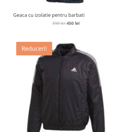
Geaca cu izolatie pentru barbati
Prețul
Prețul
590
lei
450
lei
inițial
curent
a
este:
fost:
450 lei.
Reduceri!
590 lei.