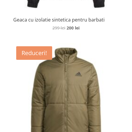
Geaca cu izolatie sintetica pentru barbati
Prețul
Prețul
299
lei
200
lei
inițial
curent
a
este:
fost:
200 lei.
Reduceri!
299 lei.