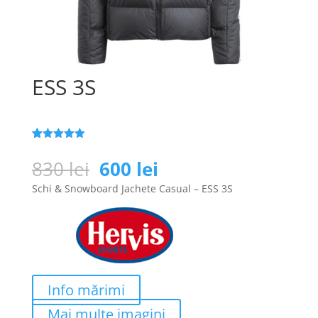
ESS 3S
Evaluat la
25
4.9
din 5
Prețul
Prețul
830
lei
600
lei
pe baza a
inițial
curent
de evaluări
Schi & Snowboard Jachete Casual – ESS 3S
de la clienți
a
este:
fost:
600 lei.
830 lei.
Info mărimi
Mai multe imagini