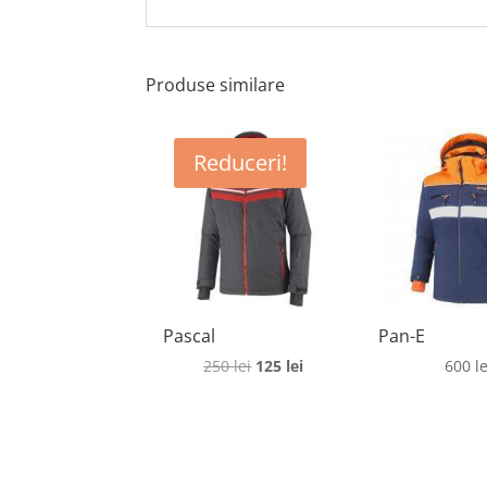
Produse similare
Reduceri!
Pascal
Pan-E
Prețul
Prețul
250
lei
125
lei
600
le
inițial
curent
a
este:
fost:
125 lei.
250 lei.