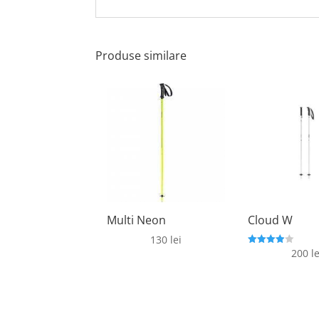
Produse similare
Multi Neon
Cloud W
130
lei
200
le
Evaluat la
3.9
din 5