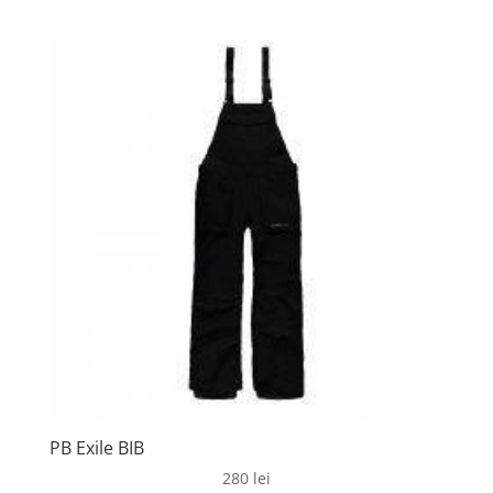
PB Exile BIB
280
lei