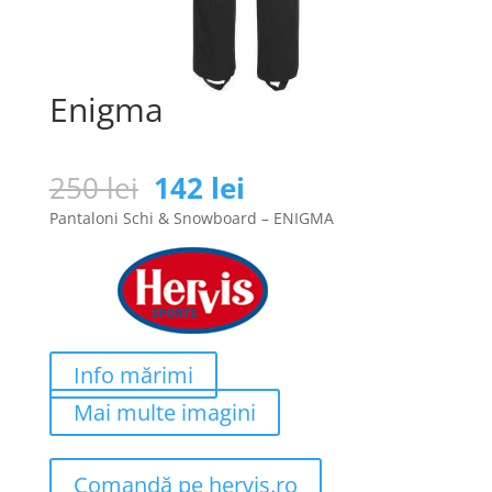
Enigma
Prețul
Prețul
250
lei
142
lei
inițial
curent
Pantaloni Schi & Snowboard – ENIGMA
a
este:
fost:
142 lei.
250 lei.
Info mărimi
Mai multe imagini
Comandă pe hervis.ro