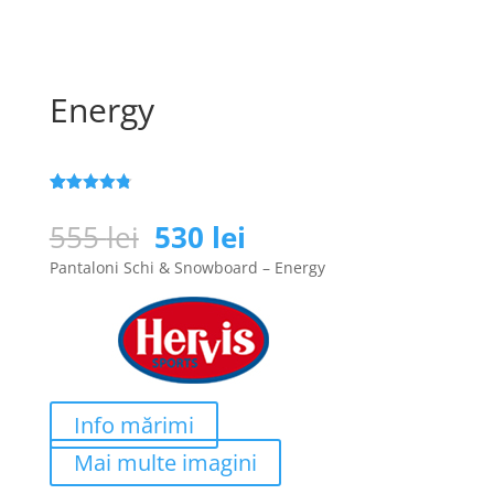
Energy
Evaluat la
122
4.8
din 5
Prețul
Prețul
555
lei
530
lei
pe baza a
inițial
curent
de evaluări
Pantaloni Schi & Snowboard – Energy
de la clienți
a
este:
fost:
530 lei.
555 lei.
Info mărimi
Mai multe imagini