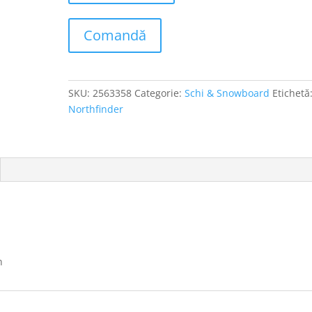
Comandă
SKU:
2563358
Categorie:
Schi & Snowboard
Etichetă
Northfinder
n