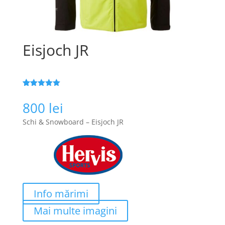
Eisjoch JR
Evaluat la
122
5
din 5 pe
800
lei
baza a
de
evaluări de
Schi & Snowboard – Eisjoch JR
la clienți
Info mărimi
Mai multe imagini