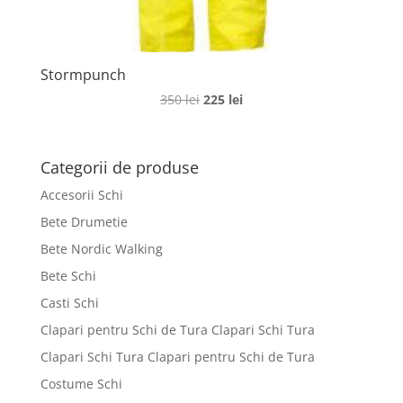
Stormpunch
Prețul
Prețul
350
lei
225
lei
inițial
curent
a
este:
fost:
225 lei.
Categorii de produse
350 lei.
Accesorii Schi
Bete Drumetie
Bete Nordic Walking
Bete Schi
Casti Schi
Clapari pentru Schi de Tura Clapari Schi Tura
Clapari Schi Tura Clapari pentru Schi de Tura
Costume Schi