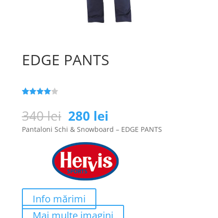
EDGE PANTS
Evaluat la
78
4
din 5
Prețul
Prețul
340
lei
280
lei
pe baza a
inițial
curent
de
Pantaloni Schi & Snowboard – EDGE PANTS
evaluări
a
este:
de la
clienți
fost:
280 lei.
340 lei.
Info mărimi
Mai multe imagini